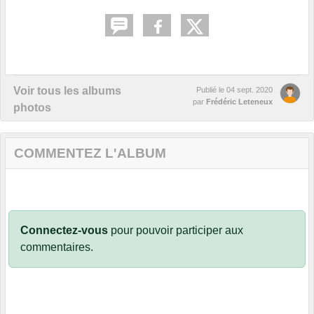
Voir tous les albums
Publié le
04 sept. 2020
par
Frédéric Leteneux
photos
COMMENTEZ L'ALBUM
Connectez-vous
pour pouvoir participer aux
commentaires.