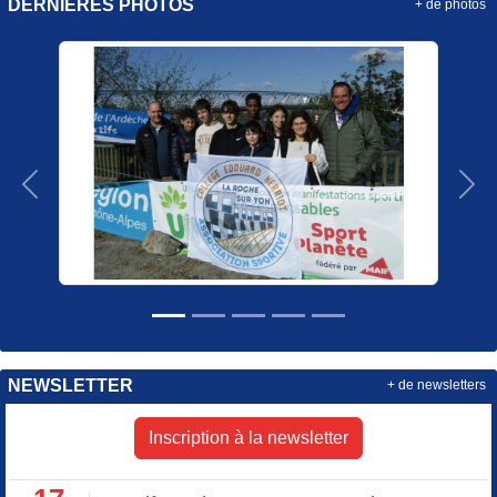
DERNIÈRES PHOTOS
+ de photos
Précedent
Sui
NEWSLETTER
+ de newsletters
Inscription à la newsletter