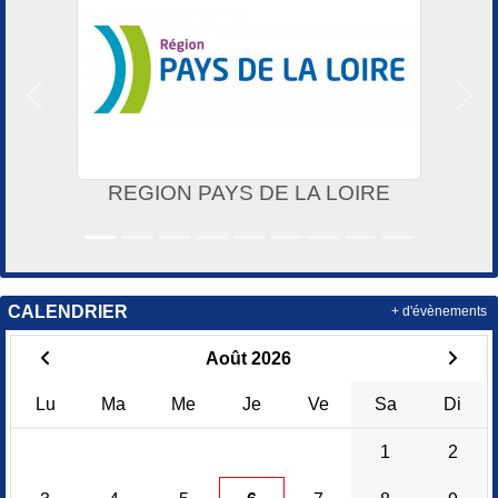
Précedent
Suiv
REGION PAYS DE LA LOIRE
CALENDRIER
+ d'évènements
Août 2026
Lu
Ma
Me
Je
Ve
Sa
Di
1
2