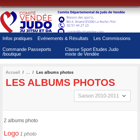
Panneau de gestion des cookies
Infos pratiques
Evénements & Résultats
Les Commissions
Commande Passeports
Classe Sport Etudes Judo
/boutique
mixte de Vendée
Accueil
Les albums photos
LES ALBUMS PHOTOS
2 albums photo
Logo
1 photo