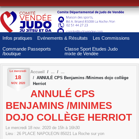
Panneau de gestion des cookies
Infos pratiques
Evénements & Résultats
Les Commissions
Commande Passeports
Classe Sport Etudes Judo
/boutique
mixte de Vendée
Le
mercredi
Accueil
18
ANNULÉ CPS Benjamins /Minimes dojo collège
Herriot
NOV.
2020
ANNULÉ CPS
BENJAMINS /MINIMES
DOJO COLLÈGE HERRIOT
Le
mercredi
18
nov.
2020
de 15h à 16h30
Lieu :
26 PLACE NAPOLEON
85021
La Roche sur yon