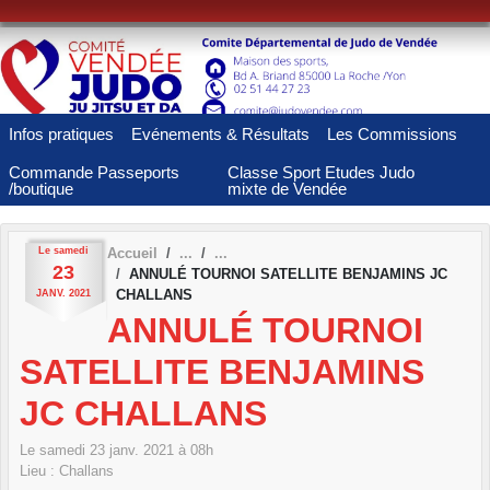
Panneau de gestion des cookies
Infos pratiques
Evénements & Résultats
Les Commissions
Commande Passeports
Classe Sport Etudes Judo
/boutique
mixte de Vendée
Le
samedi
Accueil
23
ANNULÉ TOURNOI SATELLITE BENJAMINS JC
CHALLANS
JANV.
2021
ANNULÉ TOURNOI
SATELLITE BENJAMINS
JC CHALLANS
Le
samedi
23
janv.
2021
à 08h
Lieu :
Challans