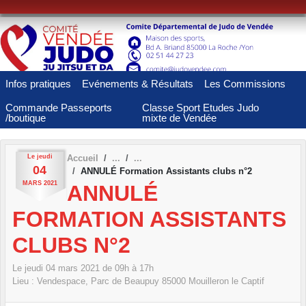
Panneau de gestion des cookies
Infos pratiques
Evénements & Résultats
Les Commissions
Commande Passeports
Classe Sport Etudes Judo
/boutique
mixte de Vendée
Le
jeudi
Accueil
04
ANNULÉ Formation Assistants clubs n°2
MARS
2021
ANNULÉ
FORMATION ASSISTANTS
CLUBS N°2
Le
jeudi
04
mars
2021
de 09h à 17h
Lieu :
Vendespace, Parc de Beaupuy
85000
Mouilleron le Captif