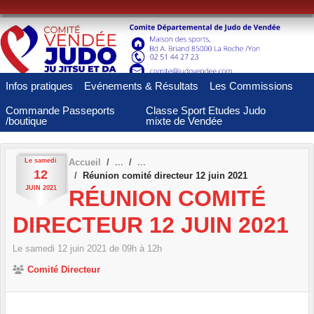
Panneau de gestion des cookies
Infos pratiques
Evénements & Résultats
Les Commissions
Commande Passeports
Classe Sport Etudes Judo
/boutique
mixte de Vendée
Le
samedi
Accueil
12
Réunion comité directeur 12 juin 2021
JUIN
2021
RÉUNION COMITÉ
DIRECTEUR 12 JUIN 2021
Le
samedi
12
juin
2021
de 09h à 12h
Comité Directeur