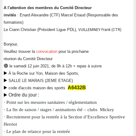
A l'attention des membres du Comité Directeur
invités
: Enard Alexandre (CTF) Marcel Eriaud (Responsable des
formations)
Le Crann Christian (Président Ligue PDL),
VUILLEMINEY Frank (CTR)
Bonjour,
Veuillez trouver la
convocation
pour la prochaine
réunion du Comité Directeur
🟢 
le samedi 12 juin 2021, de 9h à 12h + repas à suivre
▶️ 
À la Roche sur Yon, Maison des Sports,
▶️
SALLE LE MARAIS (2EME ETAGE)
▶️
A6432B
code d'accès maison des sports
▶️
Ordre du jour :
·
Point sur les mesures sanitaires / réglementation
·
La fin de saison / stages / animations été – clubs Mickey
·
Recrutement pour la rentrée à la Section d’Excellence Sportive
Herriot
·
Le plan de relance pour la rentrée