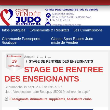
Panneau de gestion des cookies
Infos pratiques
Evénements & Résultats
Les Commissions
Commande Passeports
Classe Sport Etudes Judo
/boutique
mixte de Vendée
Le
dimanche
Accueil
19
STAGE DE RENTREE DES ENSEIGNANTS
SEPT.
2021
STAGE DE RENTREE
DES ENSEIGNANTS
Le
dimanche
19
sept.
2021
de 09h à 17h
Lieu :
Vendespace, parc Beaupuy
85000
Mouilleron le captif
Enseignants
Animateurs suppléants
Assistants clubs