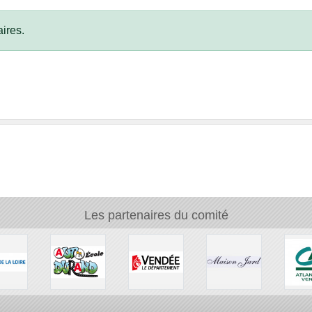
ires.
Les partenaires du comité