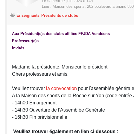
Le
samedi
17
juin
2023
à 14h
Lieu :
Maison des sports, 202 boulevard a briand
850
Enseignants
Présidents de clubs
Aux Président(e)s des clubs affiliés FFJDA Vendéens
Professeur(e)s
Invités
Madame la présidente, Monsieur le président,
Chers professeurs et amis,
Veuillez trouver
la convocation
pour l'assemblée générale
A la Maison des sports de la Roche sur Yon (code entrée
- 14h00 Émargement
- 14h30 Ouverture de l'Assemblée Générale
- 16h30 Fin prévisionnelle
Veuillez trouver également en lien ci-dessous :