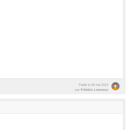
Publié le
08 mai 2023
par
Frédéric Leteneux