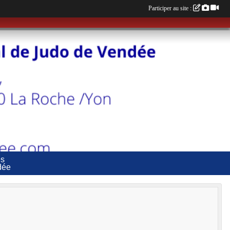
Participer au site :
es
dée