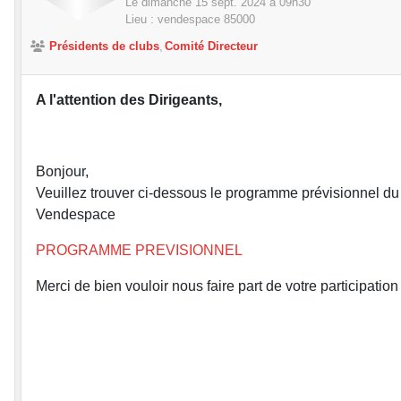
Le
dimanche
15
sept.
2024
à 09h30
Lieu :
vendespace
85000
Présidents de clubs
Comité Directeur
A l'attention des Dirigeants,
Bonjour,
Veuillez trouver ci-dessous le programme prévisionnel d
Vendespace
PROGRAMME PREVISIONNEL
Merci de bien vouloir nous faire part de votre participati