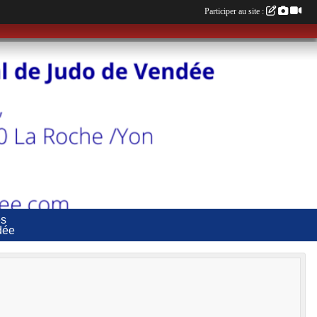
Participer au site :
es
dée