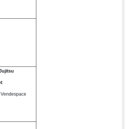
ujitsu
et
du Vendespace