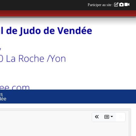
Participer au site :
es
dée