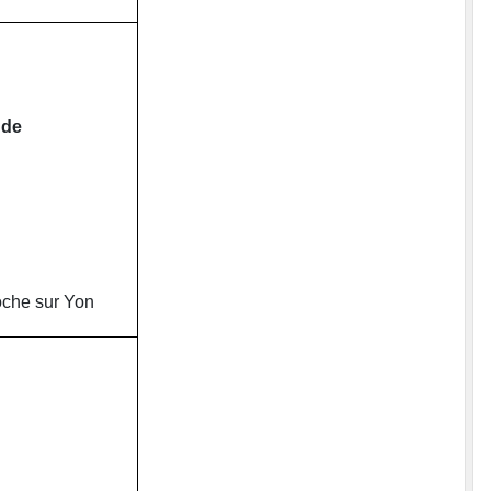
ude
oche sur Yon