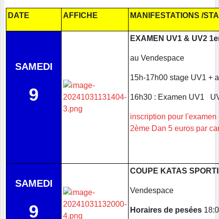
DATE
AFFICHE
MANIFESTATIONS /ST
EXAMEN UV1 & UV2 1er
au Vendespace
SAMEDI
15h-17h00 stage UV1 + a
9
16h30 : Examen UV1 UV
inscription pour l'examen
2ème Dan 5 euros par can
COUPE KATAS SPORTI
SAMEDI
Vendespace
9
Horaires de pesées
18:0