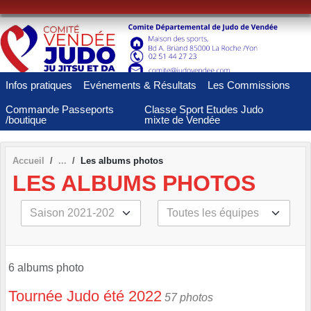
Panneau de gestion des cookies
Infos pratiques
Evénements & Résultats
Les Commissions
Commande Passeports
Classe Sport Etudes Judo
/boutique
mixte de Vendée
Accueil
Les albums photos
LES ALBUMS PHOTOS
6 albums photo
Tournée Judo été 2022
57 photos