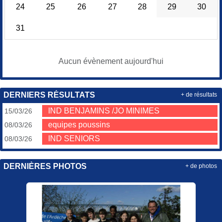
24
25
26
27
28
29
30
31
Aucun évènement aujourd'hui
DERNIERS RÉSULTATS
+ de résultats
IND BENJAMINS /JO MINIMES
15/03/26
equipes poussins
08/03/26
IND SENIORS
08/03/26
DERNIÈRES PHOTOS
+ de photos